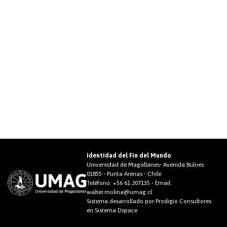
Identidad del Fin del Mundo
Universidad de Magallanes• Avenida Bulnes
01855 • Punta Arenas • Chile
Teléfono:
+56 61 207135
• Email:
walter.molina@umag.cl
Sistema desarrollado por Prodigio Consultores
en Sistema Dspace