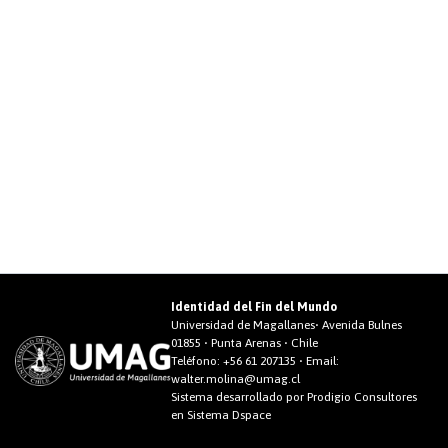
Identidad del Fin del Mundo
Universidad de Magallanes• Avenida Bulnes
01855 • Punta Arenas • Chile
Teléfono:
+56 61 207135
• Email:
walter.molina@umag.cl
Sistema desarrollado por Prodigio Consultores
en Sistema Dspace