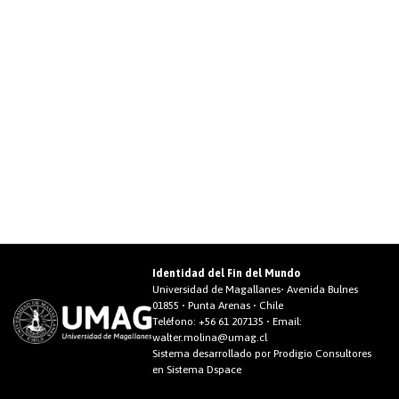
Identidad del Fin del Mundo
Universidad de Magallanes• Avenida Bulnes
01855 • Punta Arenas • Chile
Teléfono:
+56 61 207135
• Email:
walter.molina@umag.cl
Sistema desarrollado por Prodigio Consultores
en Sistema Dspace