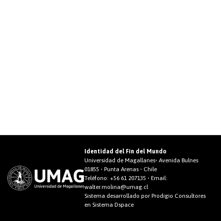
Identidad del Fin del Mundo
Universidad de Magallanes• Avenida Bulnes
01855 • Punta Arenas • Chile
Teléfono:
+56 61 207135
• Email:
walter.molina@umag.cl
Sistema desarrollado por Prodigio Consultores
en Sistema Dspace