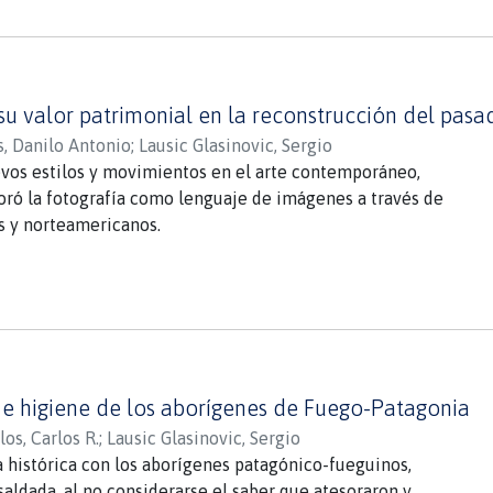
y su valor patrimonial en la reconstrucción del pas
s, Danilo Antonio
;
Lausic Glasinovic, Sergio
evos estilos y movimientos en el arte contemporáneo,
oró la fotografía como lenguaje de imágenes a través de
s y norteamericanos.
abrió un campo para retratar nuestra historia y con el pasar
arraigando en la cultura y sociedad chilena.
 de tesis, no pretende otra cosa que el descubrir cuáles
res de la fotografía en Chile y el cómo se masificó en sus
de éstos hasta conformar grupos ya instaurados y con
e trabajo, con énfasis especial en la fotografía de la
 e higiene de los aborígenes de Fuego-Patagonia
sa o el arte). La metodología utilizada corresponde a un
loratorio en el marco de la investigación cual itativa.
os, Carlos R.
;
Lausic Glasinovic, Sergio
 un acervo de material impreso que relate la historia, de la
histórica con los aborígenes patagónico-fueguinos,
afía a nuestro país, escaso son los registros que hablan de
saldada, al no considerarse el saber que atesoraron y