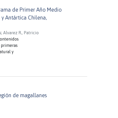
ograma de Primer Año Medio
y Antártica Chilena,
s
;
Alvarez R., Patricio
contenidos
s primeras
tural y
 estudio radica,
n lo
sarrollo de la
ormar parte de
la magallánica.
región de magallanes
regionales
a en que se han
 su conjunto el
ena.