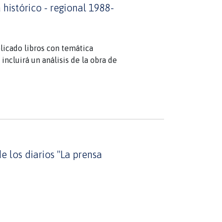
histórico - regional 1988-
dando que uno de
nfoca nuestra
blicado libros con temática
incluirá un análisis de la obra de
ibro "Historia de la literatura de
iográfica en cuatro bibliotecas
a Pública No 16 de Puerto
niversidad de Magallanes (UMAG).
 género histórico y temática
e los diarios "La prensa
a biográfica, todos los libros