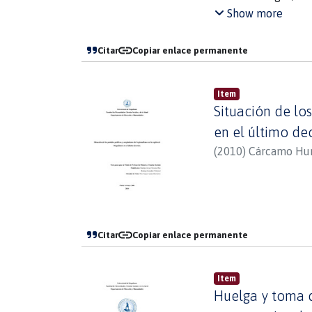
estudiando para ell
Show more
métodos de estudio,
. expresión cualita
Citar
Copiar enlace permanente
De esta manera, se 
del tema en estos d
Item
patagónica única. A
Situación de lo
tuvieron un espíritu
en las editoriales d
en el último de
(
2010
)
Cárcamo Hun
Citar
Copiar enlace permanente
Item
Huelga y toma d