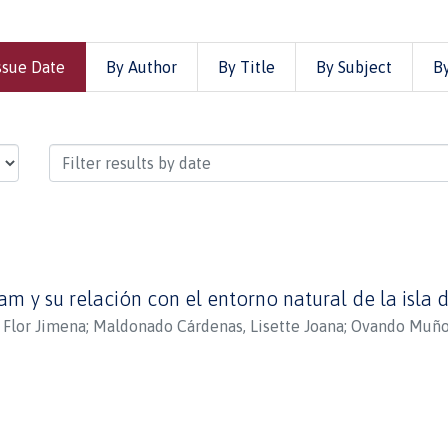
ssue Date
By Author
By Title
By Subject
B
encias Sociales by Issue Date
am y su relación con el entorno natural de la isla d
, Flor Jimena
;
Maldonado Cárdenas, Lisette Joana
;
Ovando Muñoz