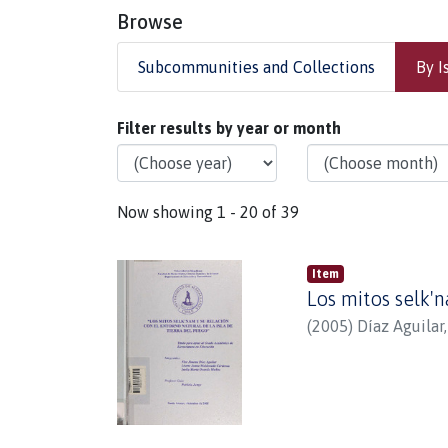
Browse
Subcommunities and Collections
By I
Browsing Facultad de Educación y Ci
Filter results by year or month
Now showing
1 - 20 of 39
Item
Los mitos selk'n
(
2005
)
Díaz Aguilar