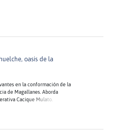
uelche, oasis de la
evantes en la conformación de la
ateo Martinic, Sergio Lausic,
ncia de Magallanes. Aborda
erativa Cacique Mulato.
olectivos para la conformación
o-Patagonia? ¿Qué consecuencias