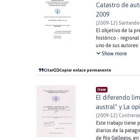
Catastro de aut
Rodríguez, Ramón A
ellas uno evidenci
Para el logro de lo
2009
los principios de l
sindicales actuales
propuesta educativ
(
2009-12
)
Santander
realizaron entrevis
El objetivo de la p
escritores regionale
histórico - regiona
La información reco
uno de sus autores: 
forma de gráficos.
El método que se uti
Show more
Sobre los resultado
Magallanes", obra c
detallada de los pr
de la región: Bibli
Citar
Copiar enlace permanente
siglo XX. Del anális
Natales, Biblioteca
trabajadores sindica
Fue así como se log
visión d~ los trabaj
Item
regional.
El diferendo lim
El resultado obteni
del autor y en el c
austral" y La op
Para los efectos de 
(
2009-12
)
Contreras
Este trabajo tiene 
diarios de la patag
de Río Gallegos, en