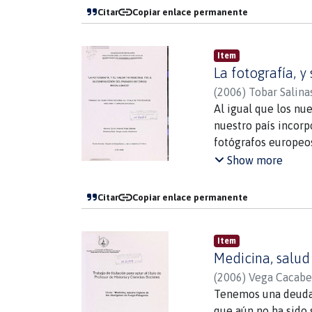
Citar
Copiar enlace permanente
Item
La fotografía, 
(
2006
)
Tobar Salina
Al igual que los nu
nuestro país incorp
fotógrafos europeo
Este nuevo soporte 
Show more
del tiempo, se fue 
El presente trabajo
Citar
Copiar enlace permanente
fueron los precurso
inicios el trabajo 
Item
diversas temáticas d
Medicina, salud
Magallania (la pren
estudio de t ipo exp
(
2006
)
Vega Cacabel
Chile no cuenta con
Tenemos una deuda 
llegada de la fotogr
que aún no ha sido 