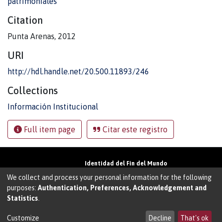
patrimoniales
Citation
Punta Arenas, 2012
URI
http://hdl.handle.net/20.500.11893/246
Collections
Información Institucional
Full item page
Citar este registro
Identidad del Fin del Mundo
Universidad de Magallanes• Avenida Bulnes
We collect and process your personal information for the following
01855 • Punta Arenas • Chile
purposes:
Authentication, Preferences, Acknowledgement and
Teléfono:
+56 61 207135
• Email:
Statistics
.
walter.molina@umag.cl
Sistema desarrollado por Prodigio Consultores
en Sistema Dspace
Customize
Decline
That's ok