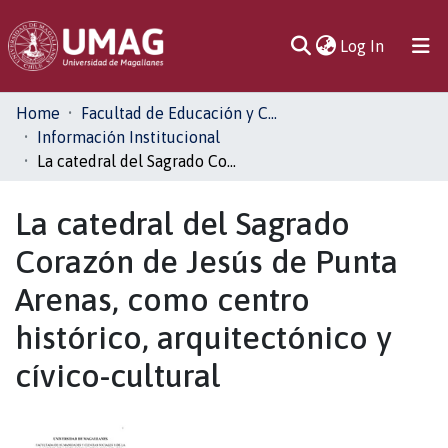
(current)
Log In
Communities
Home
Facultad de Educación y Ciencias Sociales
& Collections
Información Institucional
La catedral del Sagrado Corazón de Jesús de Punta Arenas, como centro histórico, arquitectónico y cívico-cultural
All of DSpace
La catedral del Sagrado
Statistics
Corazón de Jesús de Punta
Arenas, como centro
histórico, arquitectónico y
cívico-cultural