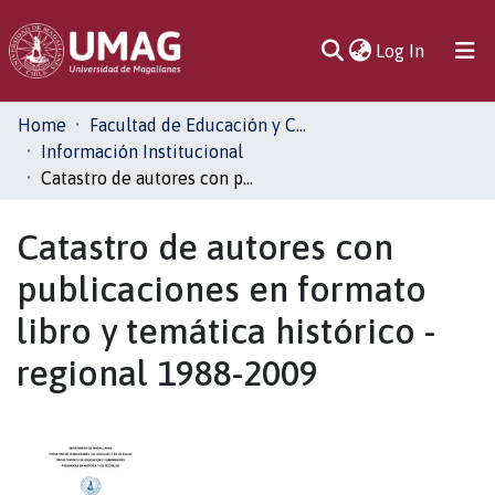
(current)
Log In
Communities
Home
Facultad de Educación y Ciencias Sociales
& Collections
Información Institucional
Catastro de autores con publicaciones en formato libro y temática histórico - regional 1988-2009
All of DSpace
Catastro de autores con
Statistics
publicaciones en formato
libro y temática histórico -
regional 1988-2009