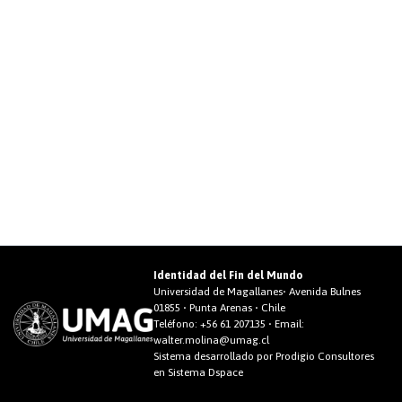
Identidad del Fin del Mundo
Universidad de Magallanes• Avenida Bulnes
01855 • Punta Arenas • Chile
Teléfono:
+56 61 207135
• Email:
walter.molina@umag.cl
Sistema desarrollado por Prodigio Consultores
en Sistema Dspace