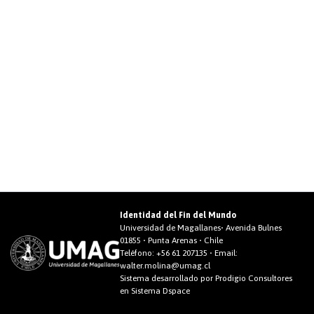
Identidad del Fin del Mundo
Universidad de Magallanes• Avenida Bulnes
01855 • Punta Arenas • Chile
Teléfono:
+56 61 207135
• Email:
walter.molina@umag.cl
Sistema desarrollado por Prodigio Consultores
en Sistema Dspace