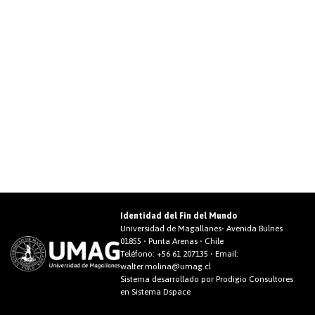
Identidad del Fin del Mundo
Universidad de Magallanes• Avenida Bulnes
01855 • Punta Arenas • Chile
Teléfono:
+56 61 207135
• Email:
walter.molina@umag.cl
Sistema desarrollado por Prodigio Consultores
en Sistema Dspace