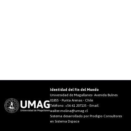
Identidad del Fin del Mundo
Universidad de Magallanes• Avenida Bulnes
01855 • Punta Arenas • Chile
Teléfono:
+56 61 207135
• Email:
walter.molina@umag.cl
Sistema desarrollado por Prodigio Consultores
en Sistema Dspace