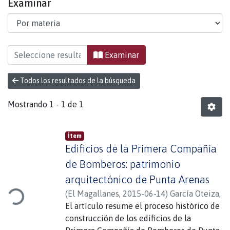
Examinar
Examinando Área del Fuego por Materia "Arquit
Examinar
Todos los resultados de la búsqueda
Mostrando
1 - 1 de 1
Ítem
Edificios de la Primera Compañía
de Bomberos: patrimonio
arquitectónico de Punta Arenas
ando...
(
El Magallanes
,
2015-06-14
)
García Oteiza,
Samuel
El artículo resume el proceso histórico de
construcción de los edificios de la