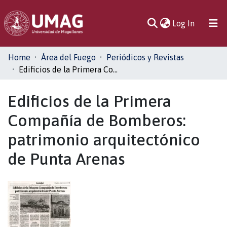
(current)
Log In
Communities
Home
Área del Fuego
Periódicos y Revistas
& Collections
Edificios de la Primera Compañía de Bomberos: patrimonio arquitectónico de Punta Arenas
All of DSpace
Edificios de la Primera
Compañía de Bomberos:
Statistics
patrimonio arquitectónico
de Punta Arenas