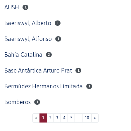
AUSH
1
Baeriswyl, Alberto
1
Baeriswyl, Alfonso
1
Bahía Catalina
2
Base Antártica Arturo Prat
1
Bermúdez Hermanos Limitada
1
Bomberos
1
(current)
«
1
2
3
4
5
...
10
»