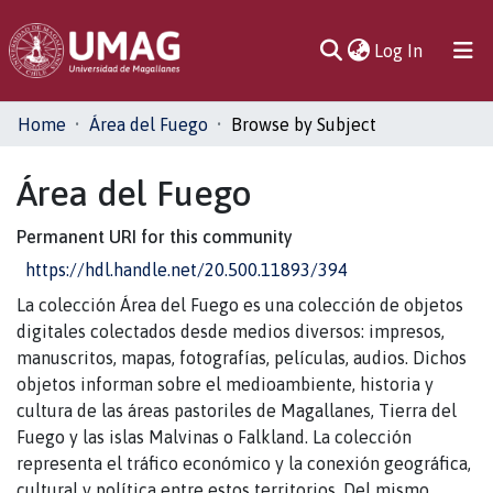
(current)
Log In
Communities
Home
Área del Fuego
Browse by Subject
& Collections
Área del Fuego
All of DSpace
Permanent URI for this community
https://hdl.handle.net/20.500.11893/394
La colección Área del Fuego es una colección de objetos
digitales colectados desde medios diversos: impresos,
manuscritos, mapas, fotografías, películas, audios. Dichos
objetos informan sobre el medioambiente, historia y
cultura de las áreas pastoriles de Magallanes, Tierra del
Fuego y las islas Malvinas o Falkland. La colección
representa el tráfico económico y la conexión geográfica,
cultural y política entre estos territorios. Del mismo