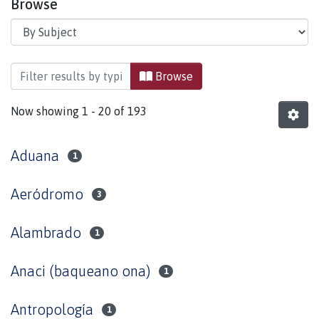
Browse
Browsing Área del Fuego by Subject
Browse
Now showing
1 - 20 of 193
Aduana
1
Aeródromo
3
Alambrado
1
Anaci (baqueano ona)
1
Antropología
1