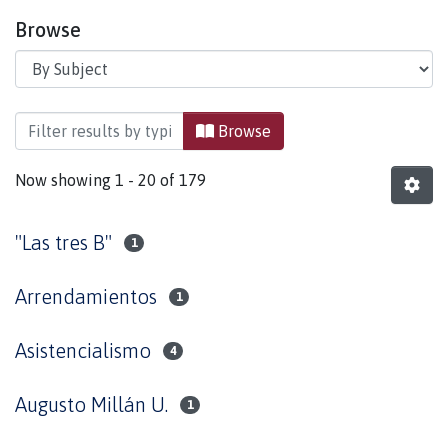
Browse
Browsing Documentos Inéditos by Subject
Browse
Now showing
1 - 20 of 179
"Las tres B"
1
Arrendamientos
1
Asistencialismo
4
Augusto Millán U.
1