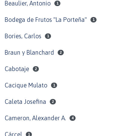
Beaulier, Antonio
1
Bodega de Frutos "La Porteña"
1
Bories, Carlos
1
Braun y Blanchard
2
Cabotaje
2
Cacique Mulato
1
Caleta Josefina
2
Cameron, Alexander A.
4
Cárcel
1