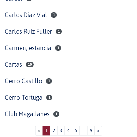
Carlos Díaz Vial
1
Carlos Ruiz Fuller
1
Carmen, estancia
1
Cartas
10
Cerro Castillo
1
Cerro Tortuga
1
Club Magallanes
1
(current)
«
1
2
3
4
5
...
9
»