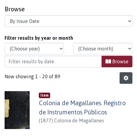
Browse
Browsing Documentos Inéditos by Issue Date
Filter results by year or month
Browse
Now showing
1 - 20 of 89
Item
Colonia de Magallanes. Registro
de Instrumentos Públicos
(
1877
)
Colonia de Magallanes