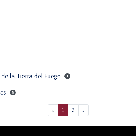
de la Tierra del Fuego
1
uos
5
(current)
«
1
2
»