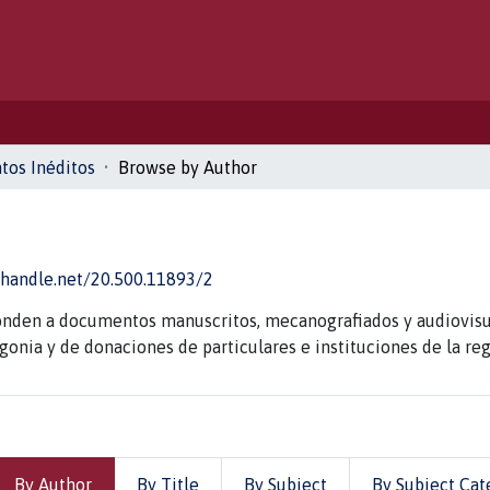
os Inéditos
Browse by Author
l.handle.net/20.500.11893/2
ponden a documentos manuscritos, mecanografiados y audiovisua
onia y de donaciones de particulares e instituciones de la reg
By Author
By Title
By Subject
By Subject Cat