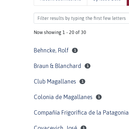
Browsing Documentos Inéditos by A
Now showing
1 - 20 of 30
Behncke, Rolf
1
Braun & Blanchard
1
Club Magallanes
1
Colonia de Magallanes
1
Compañía Frigorífica de la Patagonia
Covacevich, José
1