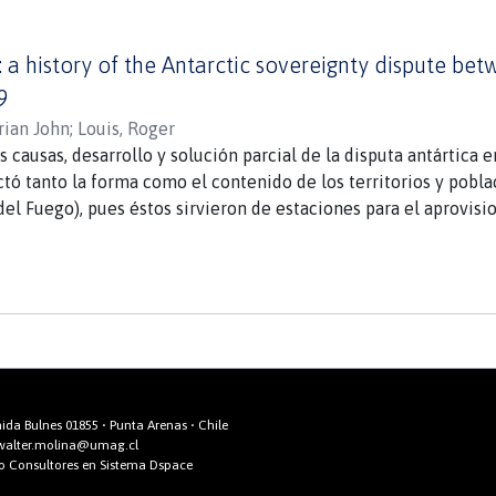
 a history of the Antarctic sovereignty dispute bet
9
rian John
;
Louis, Roger
as causas, desarrollo y solución parcial de la disputa antártica 
ectó tanto la forma como el contenido de los territorios y pobla
del Fuego), pues éstos sirvieron de estaciones para el aprovis
ea los conceptos de "autoridad medioambiental" (Gran Bretaña
 Argentina). A medida que los tres países aprendieron más sobr
 sus percepciones políticas cambiaron. El Tratado Antártico de
na, congelando cualquier reclamo por el lapso de su duración.
da Bulnes 01855 • Punta Arenas • Chile
walter.molina@umag.cl
io Consultores en Sistema Dspace