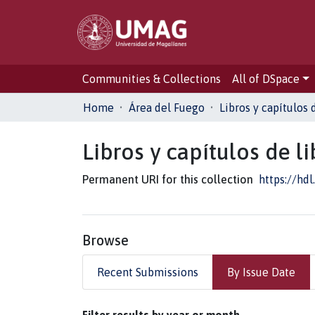
Communities & Collections
All of DSpace
Home
Área del Fuego
Libros y capítulos 
Libros y capítulos de li
Permanent URI for this collection
https://hd
Browse
Recent Submissions
By Issue Date
Browsing Libros y capítulos de libro
Filter results by year or month