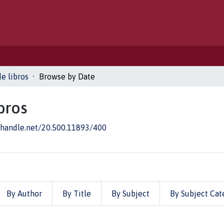
de libros
Browse by Date
bros
l.handle.net/20.500.11893/400
By Author
By Title
By Subject
By Subject Cat
s by Issue Date