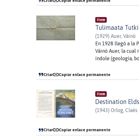
Citar
Copiar enlace permanente
Item
Tulimaata Tutk
(
1929
)
Auer, Väinö
En 1928 llegó a la 
Väinö Auer, la cual 
índole (geología, bo
Citar
Copiar enlace permanente
Item
Destination Eld
(
1943
)
Orlog, Claës
Citar
Copiar enlace permanente