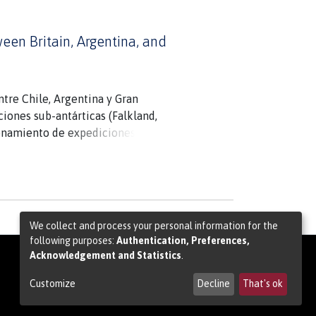
ween Britain, Argentina, and
entre Chile, Argentina y Gran
ciones sub-antárticas (Falkland,
ionamiento de expediciones. Para
) versus "nacionalismo medio-
e la realidad del medio
 1959 trajo una solución parcial
We collect and process your personal information for the
following purposes:
Authentication, Preferences,
Acknowledgement and Statistics
.
Customize
Decline
That's ok