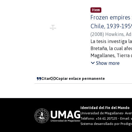
Item
Frozen empires :
Chile, 1939-195
(
2008
)
Howkins, Ad
La tesis investiga l
Bretaña, la cual af
Magallanes, Tierra 
ello el autor empl
Show more
ambiental" (Chile y
ambiente antártico,
Citar
Copiar enlace permanente
a la disputa sobera
Identidad del Fin del Mundo
Universidad de Magallanes• Aveni
Teléfono:
+56 61 207135
• Email:
Sistema desarrollado por Prodig