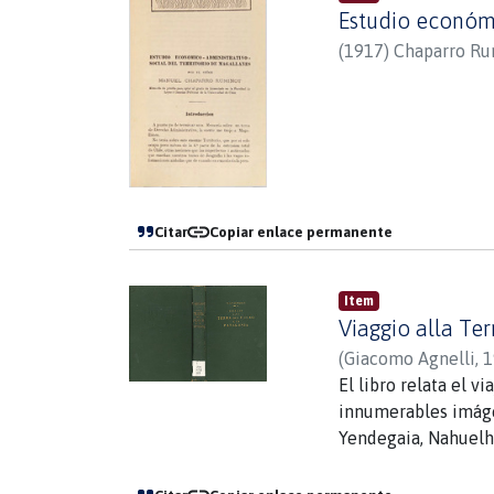
Estudio económi
(
1917
)
Chaparro Ru
Citar
Copiar enlace permanente
Item
Viaggio alla Te
(
Giacomo Agnelli
,
1
El libro relata el 
innumerables imágen
Yendegaia, Nahuelh