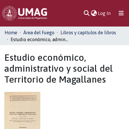
(current)
Log In
Communities
Home
Área del Fuego
Libros y capítulos de libros
& Collections
Estudio económico, administrativo y social del Territorio de Magallanes
All of DSpace
Estudio económico,
administrativo y social del
Statistics
Territorio de Magallanes