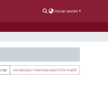
Iniciar sesión
iciar
vocabulary-treeview.search.form.add