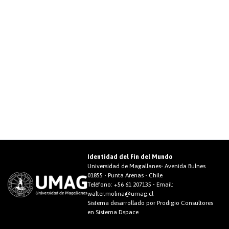
Identidad del Fin del Mundo
Universidad de Magallanes• Avenida Bulnes
01855 • Punta Arenas • Chile
Teléfono:
+56 61 207135
• Email:
walter.molina@umag.cl
Sistema desarrollado por Prodigio Consultores
en Sistema Dspace