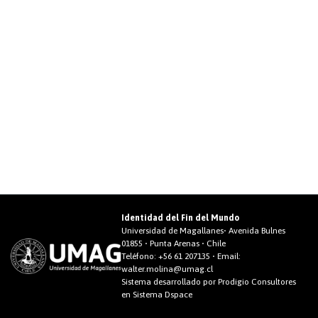
Identidad del Fin del Mundo
Universidad de Magallanes• Avenida Bulnes
01855 • Punta Arenas • Chile
Teléfono:
+56 61 207135
• Email:
walter.molina@umag.cl
Sistema desarrollado por Prodigio Consultores
en Sistema Dspace