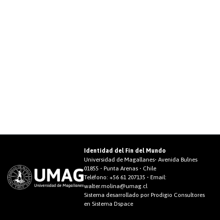
Identidad del Fin del Mundo
Universidad de Magallanes• Avenida Bulnes
01855 • Punta Arenas • Chile
Teléfono:
+56 61 207135
• Email:
walter.molina@umag.cl
Sistema desarrollado por Prodigio Consultores
en Sistema Dspace