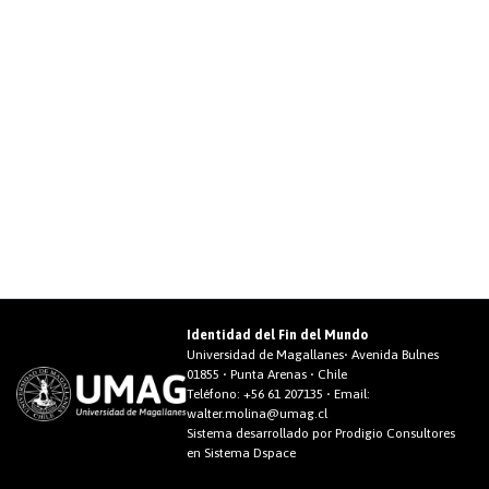
Identidad del Fin del Mundo
Universidad de Magallanes• Avenida Bulnes
01855 • Punta Arenas • Chile
Teléfono:
+56 61 207135
• Email:
walter.molina@umag.cl
Sistema desarrollado por Prodigio Consultores
en Sistema Dspace