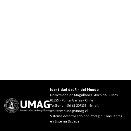
Identidad del Fin del Mundo
Universidad de Magallanes• Avenida Bulnes
01855 • Punta Arenas • Chile
Teléfono:
+56 61 207135
• Email:
walter.molina@umag.cl
Sistema desarrollado por Prodigio Consultores
en Sistema Dspace