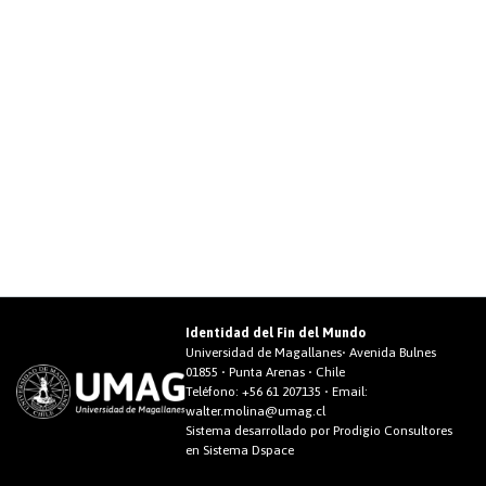
Identidad del Fin del Mundo
Universidad de Magallanes• Avenida Bulnes
01855 • Punta Arenas • Chile
Teléfono:
+56 61 207135
• Email:
walter.molina@umag.cl
Sistema desarrollado por Prodigio Consultores
en Sistema Dspace