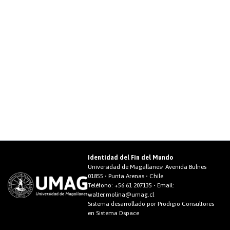
Identidad del Fin del Mundo
Universidad de Magallanes• Avenida Bulnes
01855 • Punta Arenas • Chile
Teléfono:
+56 61 207135
• Email:
walter.molina@umag.cl
Sistema desarrollado por Prodigio Consultores
en Sistema Dspace