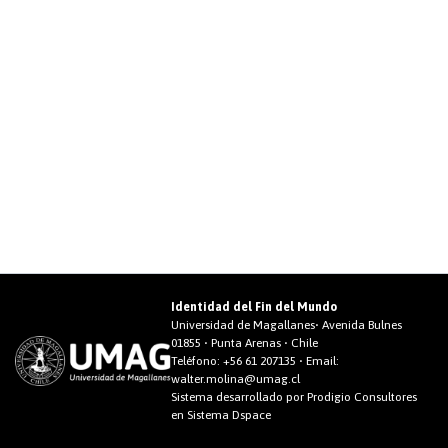
Identidad del Fin del Mundo
Universidad de Magallanes• Avenida Bulnes
01855 • Punta Arenas • Chile
Teléfono:
+56 61 207135
• Email:
walter.molina@umag.cl
Sistema desarrollado por Prodigio Consultores
en Sistema Dspace