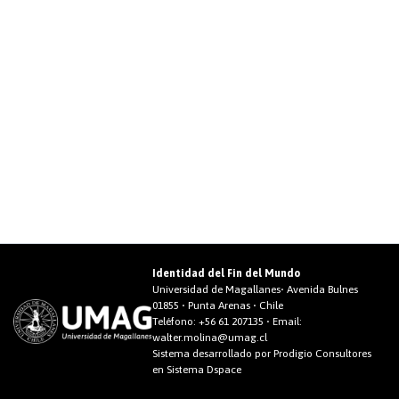
Identidad del Fin del Mundo
Universidad de Magallanes• Avenida Bulnes
01855 • Punta Arenas • Chile
Teléfono:
+56 61 207135
• Email:
walter.molina@umag.cl
Sistema desarrollado por Prodigio Consultores
en Sistema Dspace