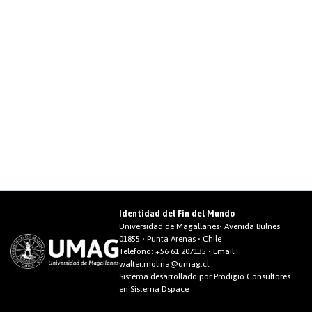
Identidad del Fin del Mundo
Universidad de Magallanes• Avenida Bulnes
01855 • Punta Arenas • Chile
Teléfono:
+56 61 207135
• Email:
walter.molina@umag.cl
Sistema desarrollado por Prodigio Consultores
en Sistema Dspace