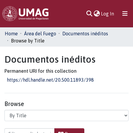
(current)
Log In
Communities
Home
Área del Fuego
Documentos inéditos
& Collections
Browse by Title
All of DSpace
Documentos inéditos
Permanent URI for this collection
https://hdl.handle.net/20.500.11893/398
Browse
Browsing Documentos inéditos by Title