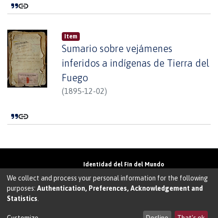
Item
Sumario sobre vejámenes
inferidos a indígenas de Tierra del
Fuego
(
1895-12-02
)
Identidad del Fin del Mundo
Universidad de Magallanes• Avenida Bulnes
We collect and process your personal information for the following
01855 • Punta Arenas • Chile
purposes:
Authentication, Preferences, Acknowledgement and
Teléfono:
+56 61 207135
• Email:
Statistics
.
walter.molina@umag.cl
Sistema desarrollado por Prodigio Consultores
en Sistema Dspace