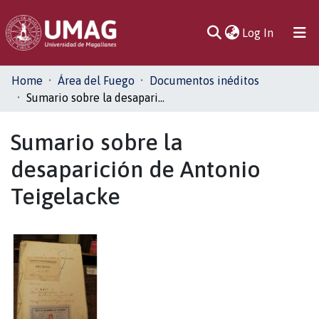
(current)
Log In
Communities
Home
Área del Fuego
Documentos inéditos
& Collections
Sumario sobre la desaparición de Antonio Teigelacke
All of DSpace
Sumario sobre la
desaparición de Antonio
Statistics
Teigelacke