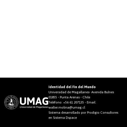
Identidad del Fin del Mundo
Universidad de Magallanes• Avenida Bulnes
01855 • Punta Arenas • Chile
Teléfono:
+56 61 207135
• Email:
walter.molina@umag.cl
Sistema desarrollado por Prodigio Consultores
en Sistema Dspace