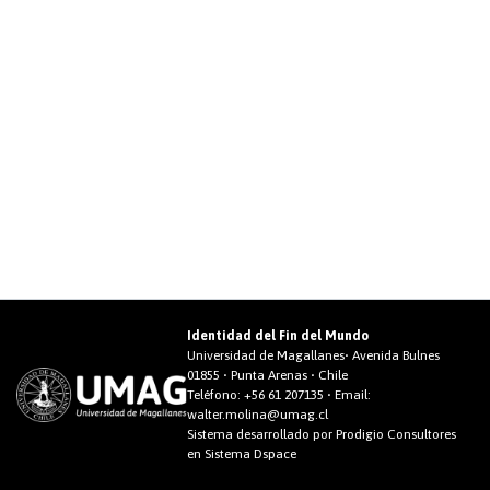
Identidad del Fin del Mundo
Universidad de Magallanes• Avenida Bulnes
01855 • Punta Arenas • Chile
Teléfono:
+56 61 207135
• Email:
walter.molina@umag.cl
Sistema desarrollado por Prodigio Consultores
en Sistema Dspace