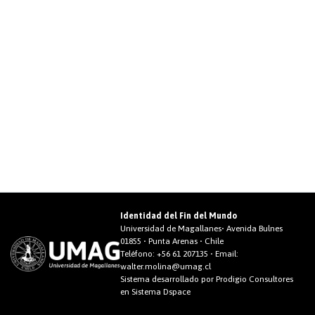
Identidad del Fin del Mundo
Universidad de Magallanes• Avenida Bulnes
01855 • Punta Arenas • Chile
Teléfono:
+56 61 207135
• Email:
walter.molina@umag.cl
Sistema desarrollado por Prodigio Consultores
en Sistema Dspace