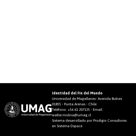
Identidad del Fin del Mundo
Universidad de Magallanes• Avenida Bulnes
01855 • Punta Arenas • Chile
Teléfono:
+56 61 207135
• Email:
walter.molina@umag.cl
Sistema desarrollado por Prodigio Consultores
en Sistema Dspace