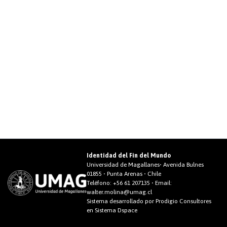
Identidad del Fin del Mundo
Universidad de Magallanes• Avenida Bulnes
01855 • Punta Arenas • Chile
Teléfono:
+56 61 207135
• Email:
walter.molina@umag.cl
Sistema desarrollado por Prodigio Consultores
en Sistema Dspace