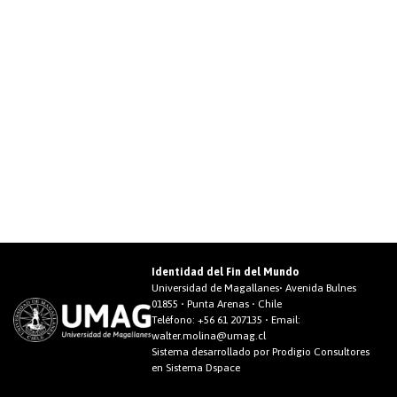
Identidad del Fin del Mundo
Universidad de Magallanes• Avenida Bulnes
01855 • Punta Arenas • Chile
Teléfono:
+56 61 207135
• Email:
walter.molina@umag.cl
Sistema desarrollado por Prodigio Consultores
en Sistema Dspace