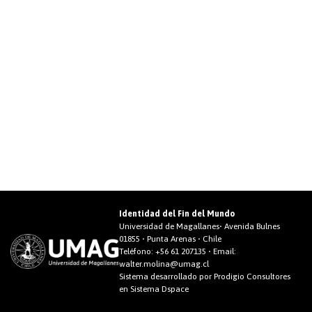
Identidad del Fin del Mundo
Universidad de Magallanes• Avenida Bulnes
01855 • Punta Arenas • Chile
Teléfono:
+56 61 207135
• Email:
walter.molina@umag.cl
Sistema desarrollado por Prodigio Consultores
en Sistema Dspace