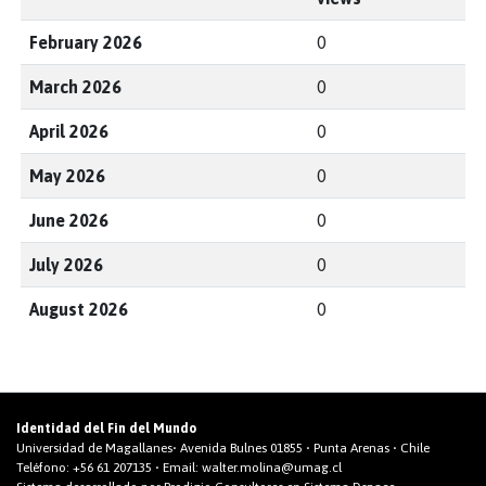
February 2026
0
March 2026
0
April 2026
0
May 2026
0
June 2026
0
July 2026
0
August 2026
0
Identidad del Fin del Mundo
Universidad de Magallanes• Avenida Bulnes 01855 • Punta Arenas • Chile
Teléfono:
+56 61 207135
• Email:
walter.molina@umag.cl