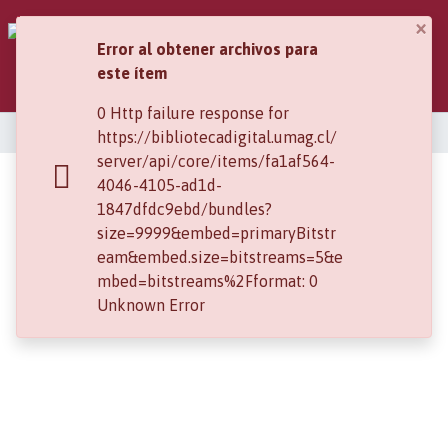
×
Error al obtener archivos para
este ítem
Iniciar sesión
0 Http failure response for
Comunidades
Inicio
https://bibliotecadigital.umag.cl/
server/api/core/items/fa1af564-
Toda la biblioteca
4046-4105-ad1d-
El territorio de Magallanes i
1847dfdc9ebd/bundles?
su colonización
Estadísticas
size=9999&embed=primaryBitstr
eam&embed.size=bitstreams=5&e
mbed=bitstreams%2Fformat: 0
Unknown Error