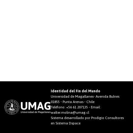
Identidad del Fin del Mundo
Universidad de Magallanes• Avenida Bulnes
01855 • Punta Arenas • Chile
Teléfono:
+56 61 207135
• Email:
walter.molina@umag.cl
Sistema desarrollado por Prodigio Consultores
en Sistema Dspace