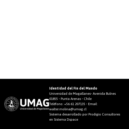
Identidad del Fin del Mundo
Universidad de Magallanes• Avenida Bulnes
01855 • Punta Arenas • Chile
Teléfono:
+56 61 207135
• Email:
walter.molina@umag.cl
Sistema desarrollado por Prodigio Consultores
en Sistema Dspace