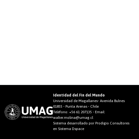
Identidad del Fin del Mundo
Universidad de Magallanes• Avenida Bulnes
01855 • Punta Arenas • Chile
Teléfono:
+56 61 207135
• Email:
walter.molina@umag.cl
Sistema desarrollado por Prodigio Consultores
en Sistema Dspace