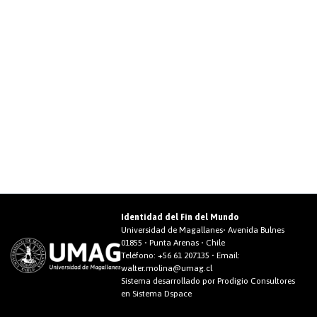
Identidad del Fin del Mundo
Universidad de Magallanes• Avenida Bulnes
01855 • Punta Arenas • Chile
Teléfono:
+56 61 207135
• Email:
walter.molina@umag.cl
Sistema desarrollado por Prodigio Consultores
en Sistema Dspace