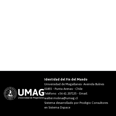
Identidad del Fin del Mundo
Universidad de Magallanes• Avenida Bulnes
01855 • Punta Arenas • Chile
Teléfono:
+56 61 207135
• Email:
walter.molina@umag.cl
Sistema desarrollado por Prodigio Consultores
en Sistema Dspace