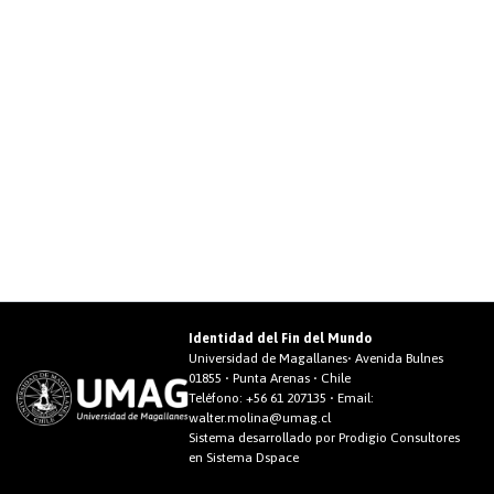
Identidad del Fin del Mundo
Universidad de Magallanes• Avenida Bulnes
01855 • Punta Arenas • Chile
Teléfono:
+56 61 207135
• Email:
walter.molina@umag.cl
Sistema desarrollado por Prodigio Consultores
en Sistema Dspace