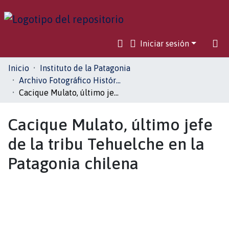
Iniciar sesión
Comunidades
Inicio
Instituto de la Patagonia
Archivo Fotográfico Histórico
Toda la biblioteca
Cacique Mulato, último jefe de la tribu Tehuelche en la Patagonia chilena
Estadísticas
Cacique Mulato, último jefe
de la tribu Tehuelche en la
Patagonia chilena