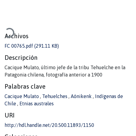
ando...
Archivos
FC 00765.pdf
(291.11 KB)
Descripción
Cacique Mulato, último jefe de la tribu Tehuelche en la
Patagonia chilena, fotografía anterior a 1900
Palabras clave
Cacique Mulato
,
Tehuelches
,
Aónikenk
,
Indígenas de
Chile
,
Etnias australes
URI
http://hdl.handle.net/20.500.11893/1150