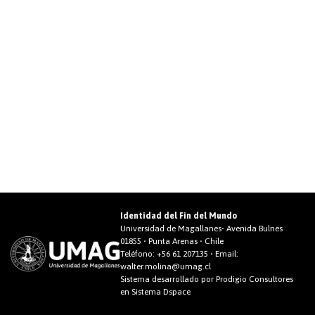
Identidad del Fin del Mundo
Universidad de Magallanes• Avenida Bulnes
01855 • Punta Arenas • Chile
Teléfono:
+56 61 207135
• Email:
walter.molina@umag.cl
Sistema desarrollado por Prodigio Consultores
en Sistema Dspace