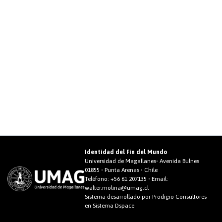
Identidad del Fin del Mundo
Universidad de Magallanes• Avenida Bulnes
01855 • Punta Arenas • Chile
Teléfono:
+56 61 207135
• Email:
walter.molina@umag.cl
Sistema desarrollado por Prodigio Consultores
en Sistema Dspace